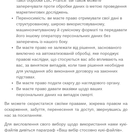
такої обробки LBC France. Ви також можете
заперечувати проти обробки даних із метою проведення
маркетингових досліджень.
Переносимість: ви маєте право отримувати свої дані в
структурованому, широко використовуваному,
машинозчитуваному й сумісному форматі та передавати
його іншому оператору персональних даних без
заперечень із нашого боку.
Ви маєте право не залежати від рішення, заснованого
виключно на автоматизованій обробці, яке породжує
правові наслідки, що стосуються вас або впливають на
вас, за винятком випадків, коли таке рішення необхідне
для укладання або виконання договору на законних
підставах.
Ви маєте право подати скаргу до наглядового органу.
Ви маєте право давати вказівки щодо ваших
персональних даних на випадок смерті.
Ви можете скористатися своїми правами, зокрема правом на
оскарження, забуття, перенесення та доступ, звернувшись до
нас за
посиланням
.
Для висловлення свого вибору щодо використання нами кукі-
файлів дивіться параграф «Ваш вибір стосовно кукі-файлів».