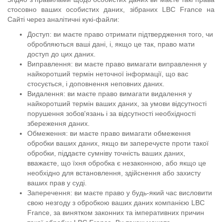
стосовно ваших особистих даних, зібраних LBC France на
Сайті через аналітичні кукі-файли:
Доступ: ви маєте право отримати підтвердження того, чи
обробляються ваші дані, і, якщо це так, право мати
доступ до цих даних.
Виправлення: ви маєте право вимагати виправлення у
найкоротший термін неточної інформації, що вас
стосується, і доповнення неповних даних.
Видалення: ви маєте право вимагати видалення у
найкоротший термін ваших даних, за умови відсутності
порушення зобов'язань і за відсутності необхідності
збереження даних.
Обмеження: ви маєте право вимагати обмеження
обробки ваших даних, якщо ви заперечуєте проти такої
обробки, піддаєте сумніву точність ваших даних,
вважаєте, що їхня обробка є незаконною, або якщо це
необхідно для встановлення, здійснення або захисту
ваших прав у суді.
Заперечення: ви маєте право у будь-який час висловити
свою незгоду з обробкою ваших даних компанією LBC
France, за винятком законних та імперативних причин