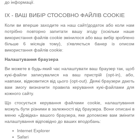
до інформації.
IX - ВАШ ВИБІР СТОСОВНО ФАЙЛІВ COOKIE
Коли ви вперше заходите на наш сайт/додаток або коли нам
потрібно повторно запитати вашу згоду (оскільки наше
використання файлів cookie змінилося або ваш вибір зроблено
більше 6 місяців тому), з’являється банер із описом
використання файлів cookie:
Налаштування браузера
Ви можете в будь-який час налаштувати ваш браузер так, щоб
кукі-файли записувалися на ваш пристрій (opt-in), або,
навпаки, відмовитися від цього (opt-out). Деякі браузери дають
вам змогу визначити правила керування кукі-файлами для
кожного сайту.
Що стосується керування файлами cookie, налаштування
можуть бути різними в залежності від браузера. Вони описані в
меню «Довідка» вашого браузера, яке допоможе вам змінити
налаштування відповідно до ваших вподобань:
Internet Explorer
Safari