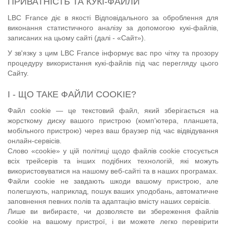
ПРИВАТНІСТЬ ТА КУКІ-ФАЙЛИ
LBC France діє в якості Відповідального за оброблення для
виконання статистичного аналізу за допомогою кукі-файлів,
записаних на цьому сайті (далі - «Сайт»).
У зв'язку з цим LBC France інформує вас про чітку та прозору
процедуру використання кукі-файлів під час перегляду цього
Сайту.
I - ЩО ТАКЕ ФАЙЛИ COOKIE?
Файл cookie — це текстовий файл, який зберігається на
жорсткому диску вашого пристрою (комп'ютера, планшета,
мобільного пристрою) через ваш браузер під час відвідування
онлайн-сервісів.
Слово «cookie» у цій політиці щодо файлів cookie стосується
всіх трейсерів та інших подібних технологій, які можуть
використовуватися на нашому веб-сайті та в наших програмах.
Файли cookie не завдають шкоди вашому пристрою, але
полегшують, наприклад, пошук ваших уподобань, автоматичне
заповнення певних полів та адаптацію вмісту наших сервісів.
Лише ви вибираєте, чи дозволяєте ви збереження файлів
cookie на вашому пристрої, і ви можете легко перевірити