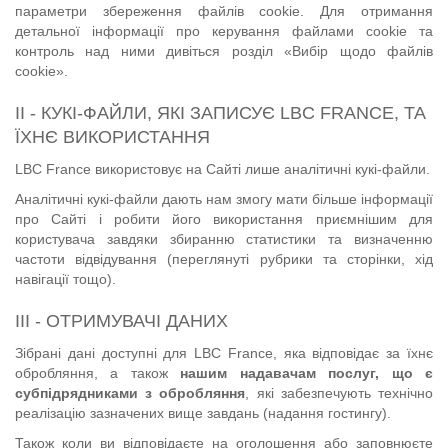
параметри збереження файлів cookie. Для отримання
детальної інформації про керування файлами cookie та
контроль над ними дивіться розділ «Вибір щодо файлів
cookie».
II - КУКІ-ФАЙЛИ, ЯКІ ЗАПИСУЄ LBC FRANCE, ТА
ЇХНЄ ВИКОРИСТАННЯ
LBC France використовує на Сайті лише аналітичні кукі-файли.
Аналітичні кукі-файли дають нам змогу мати більше інформації
про Сайті і робити його використання приємнішим для
користувача завдяки збиранню статистики та визначенню
частоти відвідування (переглянуті рубрики та сторінки, хід
навігації тощо).
III - ОТРИМУВАЧІ ДАНИХ
Зібрані дані доступні для LBC France, яка відповідає за їхнє
обробляння, а також
нашим надавачам послуг, що є
субпідрядниками з обробляння
, які забезпечують технічно
реалізацію зазначених вище завдань (надання гостингу).
Також коли ви відповідаєте на оголошення або заповнюєте