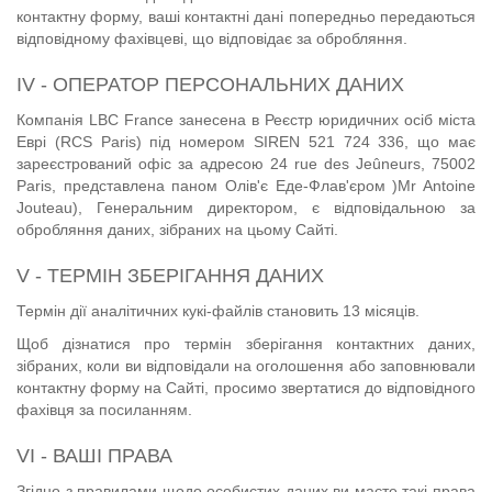
контактну форму, ваші контактні дані попередньо передаються
відповідному фахівцеві, що відповідає за обробляння.
IV - ОПЕРАТОР ПЕРСОНАЛЬНИХ ДАНИХ
Компанія LBC France занесена в Реєстр юридичних осіб міста
Еврі (RCS Paris) під номером SIREN 521 724 336, що має
зареєстрований офіс за адресою 24 rue des Jeûneurs, 75002
Paris, представлена паном Олів'є Еде-Флав'єром )Mr Antoine
Jouteau), Генеральним директором, є відповідальною за
обробляння даних, зібраних на цьому Сайті.
V - ТЕРМІН ЗБЕРІГАННЯ ДАНИХ
Термін дії аналітичних кукі-файлів становить 13 місяців.
Щоб дізнатися про термін зберігання контактних даних,
зібраних, коли ви відповідали на оголошення або заповнювали
контактну форму на Сайті, просимо звертатися до відповідного
фахівця за
посиланням
.
VI - ВАШІ ПРАВА
Згідно з правилами щодо особистих даних ви маєте такі права