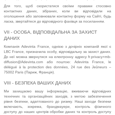
Для того, щоб скористатися своїми правами стосовно
контактних даних, зібраних, коли ви відповідали на
оголошення або заповнювали контактну форму на Сайті, будь
ласка, звертайтеся до відповідного фахівця за
посиланням
.
VII - ОСОБА, ВІДПОВІДАЛЬНА ЗА ЗАХИСТ
ДАНИХ
Компанія Adevinta France, однією з дочірніх компаній якої є
LBC France, призначила особу, відповідальну за захист даних.
До неї можна звернутися на електронну адресу fr.privacy+mb-
diffusion@Adevinta.com або поштою: Adevinta France, le
délégué à la protection des données, 24 rue des Jeûneurs –
75002 Paris (Париж, Франція).
VIII - БЕЗПЕКА ВАШИХ ДАНИХ
Ми захищаємо вашу інформацію, вживаючи відповідних
технічних та організаційних заходів, з метою забезпечення
рівня безпеки, адаптованого до ризику. Наші заходи безпеки
включають, зокрема, брандмауери, контроль фізичного
доступу до наших центрів обробки даних та контроль доступу